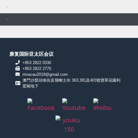
会议场地和酒店
需要签证吗？
康复国际亚太区会议
+853 2822 0330
+853 2822 2770
rimacau2019@gmail.com
澳門沙梨頭南街及飛喇士街 363,381及403號寶翠花園利
星閣地下