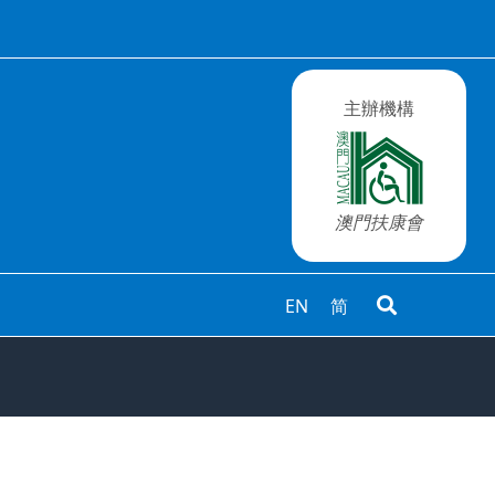
主辦機構
澳門扶康會
EN
简