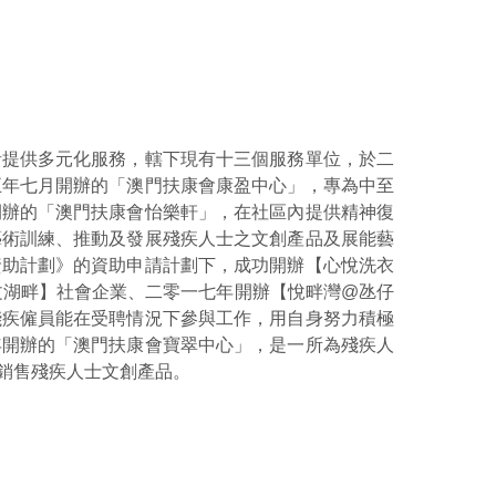
者提供多元化服務，轄下現有十三個服務單位，於二
五年七月開辦的「澳門扶康會康盈中心」，專為中至
開辦的「澳門扶康會怡樂軒」，在社區內提供精神復
藝術訓練、推動及發展殘疾人士之文創產品及展能藝
資助計劃》的資助申請計劃下，成功開辦【心悅洗衣
文湖畔】社會企業、二零一七年開辦【悅畔灣@氹仔
殘疾僱員能在受聘情況下參與工作，用自身努力積極
年開辦的「澳門扶康會寶翠中心」，是一所為殘疾人
銷售殘疾人士文創產品。