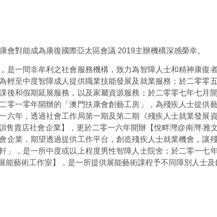
康會對能成為康復國際亞太區會議 2019主辦機構深感榮幸。
，是一間非牟利之社會服務機構，致力為智障人士和精神康復
為輕至中度智障成人提供職業技能發展及就業服務；於二零零
課後和假期延展服務，以及家屬資源服務；於二零零七年七月
二零一零年開辦的「澳門扶康會創藝工房」，為殘疾人士提供
一六年，透過社會工作局第一期及第二期《殘疾人士就業發展
訓售賣店社會企業】，更於二零一六年開辦【悅畔灣@南灣‧雅
會企業，期望透過提供工作平台，創造殘疾人士就業機會，讓
軒」，是一所中度或以上程度男性智障人士院舍；於二零一七
展能藝術工作室】，是一所提供展能藝術課程予不同障別人士及